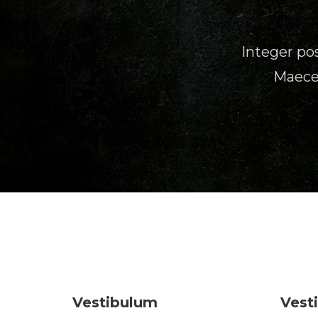
Integer pos
Maecen
Vestibulum
Vest