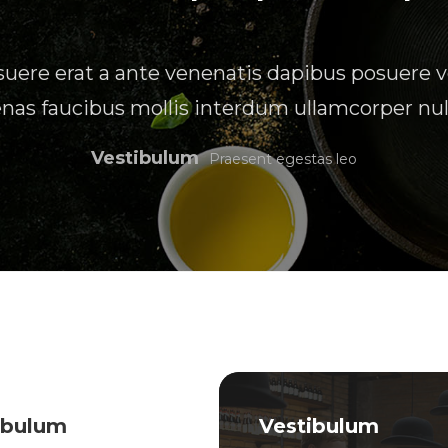
uere erat a ante venenatis dapibus posuere ve
as faucibus mollis interdum ullamcorper nul
Vestibulum
Praesent egestas leo
ibulum
Vestibulum