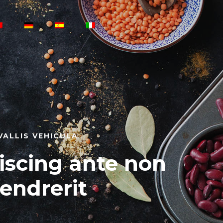
VALLIS VEHICULA
iscing ante non
endrerit