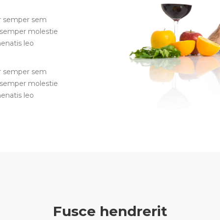
er semper sem
m semper molestie
enatis leo
er semper sem
m semper molestie
enatis leo
Fusce hendrerit